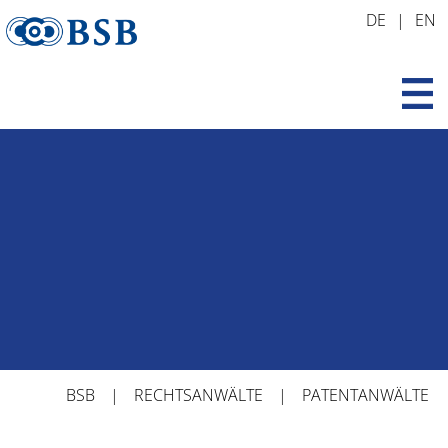
Zum
DE
EN
Inhalt
springen
BSB
RECHTSANWÄLTE
PATENTANWÄLTE