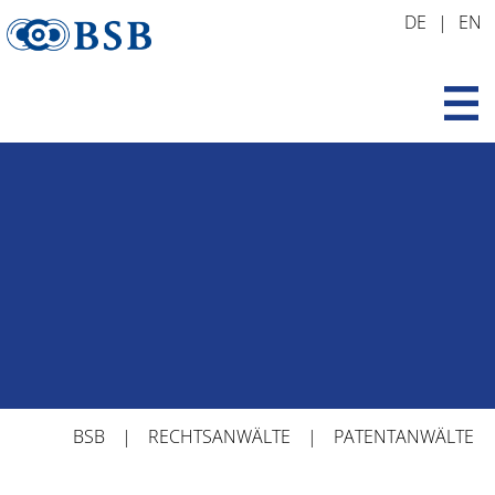
Zum
DE
EN
Inhalt
springen
BSB
RECHTSANWÄLTE
PATENTANWÄLTE