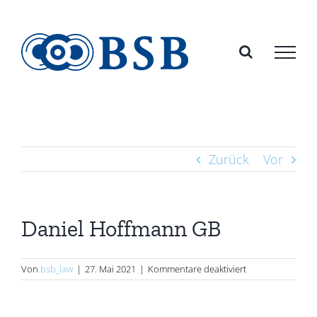
Zum
Inhalt
springen
Zurück
Vor
Daniel Hoffmann GB
für
Von
bsb_law
|
27. Mai 2021
|
Kommentare deaktiviert
Daniel
Hoffmann
GB