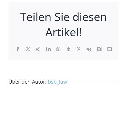
Teilen Sie diesen
Artikel!
Facebook
X
Reddit
LinkedIn
WhatsApp
Tumblr
Pinterest
Vk
Xing
E-
Mail
Über den Autor:
bsb_law